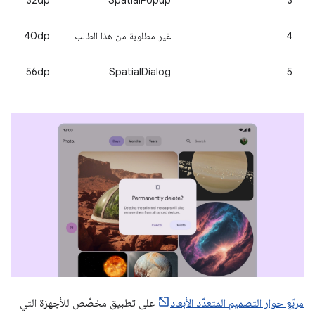
4
غير مطلوبة من هذا الطالب
40dp
56dp
SpatialDialog
5
مربّع حوار التصميم المتعدّد الأبعاد
على تطبيق مخصّص للأجهزة التي