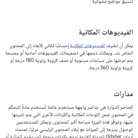
تنسيق مواضع عشوائية
الفيديوهات المكانية
يمكن أن تضيف
الفيديوهات المكانية
إحساسًا ثلاثي الأبعاد إلى المحتوى
الخاص بك. ويمكنك دمجها في تصميماتك كفيديوهات أحادية أو مجسمة
يتم عرضها على مساحات مستوية أو نصف كروية بزاوية 180 درجة أو
كروية بزاوية 360 درجة.
مدارات
العناصر الدوّارة هي عناصر واجهة مستخدِم عائمة تُستخدَم عادةً للتحكّم
في المحتوى ضمن اللوحات المكانية والكيانات الأخرى التي يتم تثبيتها
عليها. وتوفّر هذه الميزة مساحة أكبر للمحتوى، ويمكن للمستخدمين
الوصول بسرعة إلى الميزات مع إبقاء المحتوى الرئيسي مرئيًا. تمنحك
أدوات Orbiter المرونة اللازمة لدمج مكونات واجهة المستخدم الحالية أو