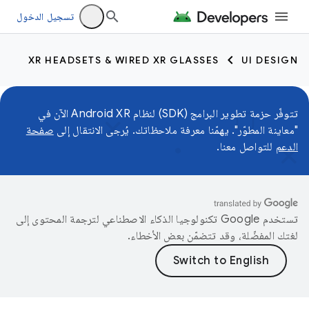
تسجيل الدخول
XR HEADSETS & WIRED XR GLASSES
UI DESIGN
تتوفّر حزمة تطوير البرامج (SDK) لنظام Android XR الآن في
"معاينة المطوّر". يهمّنا معرفة ملاحظاتك. يُرجى الانتقال إلى
صفحة
الدعم
للتواصل معنا.
تستخدم Google تكنولوجيا الذكاء الاصطناعي لترجمة المحتوى إلى
لغتك المفضّلة، وقد تتضمّن بعض الأخطاء.