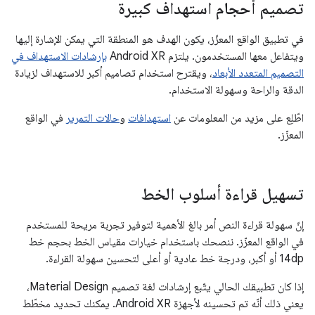
تصميم أحجام استهداف كبيرة
في تطبيق الواقع المعزّز، يكون الهدف هو المنطقة التي يمكن الإشارة إليها
ويتفاعل معها المستخدمون. يلتزم Android XR
بإرشادات الاستهداف في
التصميم المتعدد الأبعاد
، ويقترح استخدام تصاميم أكبر للاستهداف لزيادة
الدقة والراحة وسهولة الاستخدام.
اطّلِع على مزيد من المعلومات عن
استهدافات
و
حالات التمرير
في الواقع
المعزّز.
تسهيل قراءة أسلوب الخط
إنّ سهولة قراءة النص أمر بالغ الأهمية لتوفير تجربة مريحة للمستخدم
في الواقع المعزّز. ننصحك باستخدام خيارات مقياس الخط بحجم خط
14dp أو أكبر، ودرجة خط عادية أو أعلى لتحسين سهولة القراءة.
إذا كان تطبيقك الحالي يتّبع إرشادات لغة تصميم Material Design،
يعني ذلك أنّه تم تحسينه لأجهزة Android XR. يمكنك تحديد مخطّط