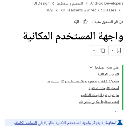
Android Developers
التصميم والتخطيط
UI Design
XR Headsets & wired XR Glasses
الأدلة
هل كان المحتوى مفيدًا؟
واجهة المستخدم المكانية
على هذه الصفحة
اللوحات المكانية
فهم كيفية تغيير حجم واجهة المستخدم ونقل عناصرها
أحجام اللوحات المكانية
مواضع وضع اللوحات المكانية
إنشاء تخطيط مكاني خاص بك
المعاينة:
لا يتوفّر واجهة المستخدم المكانية حاليًا إلا في
المساحة الكاملة
.