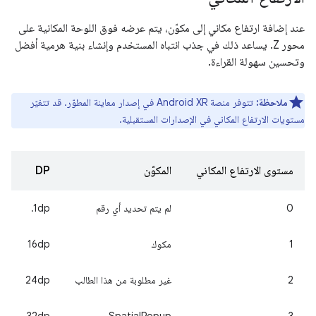
عند إضافة ارتفاع مكاني إلى مكوّن، يتم عرضه فوق اللوحة المكانية على
محور Z. يساعد ذلك في جذب انتباه المستخدم وإنشاء بنية هرمية أفضل
وتحسين سهولة القراءة.
ملاحظة:
تتوفر منصة Android XR في إصدار معاينة المطوّر. قد تتغيّر
مستويات الارتفاع المكاني في الإصدارات المستقبلية.
مستوى الارتفاع المكاني
المكوّن
DP
0
لم يتم تحديد أي رقم
‎.1dp
1
مكوك
‫16dp
2
غير مطلوبة من هذا الطالب
24dp
32dp
SpatialPopup
3