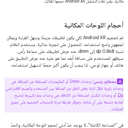
مكانية، يغيّر نظام التشغيل Android XR حجمها تلقائيًا.
أحجام اللوحات المكانية
تم تصميم Android XR لكي يكون تطبيقك مريحًا وسهل القراءة ويمكن
لجمهورٍ واسع استخدامه. للحصول على تجربة مثالية، يستخدم النظام
نسبة 0.868 dp إلى dmm. عند عرض تطبيقك على سماعة رأس،
سيظهر للمستخدم على مسافة أبعد مما هو عليه عند عرض التطبيق على
هاتف أو جهاز لوحي، لذا يجب أن يكون أكبر حجمًا لتسهيل استخدامه.
مصطلح رئيسي:
وحدات Dmm، أو الملليمترات المستقلة عن المسافة، هي
وحدات زاوية تظلّ ثابتة بغض النظر عن المسافة بين المستخدم والجسم الافتراضي.
Dp
، أو وحدات البكسل المستقلة عن الكثافة، هي وحدات يتم تكبيرها لتصبح
أبعادها متسقة على أي شاشة. وتوفّر طريقة مرنة لاستيعاب التصميم على جميع
المنصّات.
في "المساحة الكاملة"، لا يوجد حدّ أدنى لحجم اللوحة المكانية، والحدّ