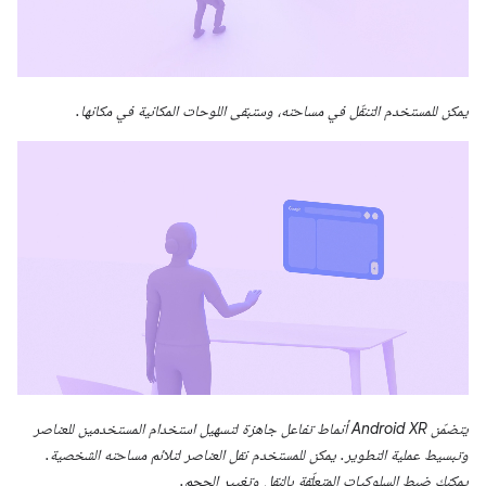
يمكن للمستخدم التنقّل في مساحته، وستبقى اللوحات المكانية في مكانها.
يتضمّن Android XR أنماط تفاعل جاهزة لتسهيل استخدام المستخدمين للعناصر
وتبسيط عملية التطوير. يمكن للمستخدم نقل العناصر لتلائم مساحته الشخصية.
يمكنك ضبط السلوكيات المتعلّقة بالنقل وتغيير الحجم.