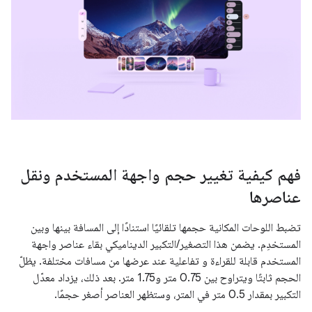
فهم كيفية تغيير حجم واجهة المستخدم ونقل
عناصرها
تضبط اللوحات المكانية حجمها تلقائيًا استنادًا إلى المسافة بينها وبين
المستخدِم. يضمن هذا التصغير/التكبير الديناميكي بقاء عناصر واجهة
المستخدم قابلة للقراءة و تفاعلية عند عرضها من مسافات مختلفة. يظلّ
الحجم ثابتًا ويتراوح بين 0.75 متر و1.75 متر. بعد ذلك، يزداد معدّل
التكبير بمقدار 0.5 متر في المتر، وستظهر العناصر أصغر حجمًا.