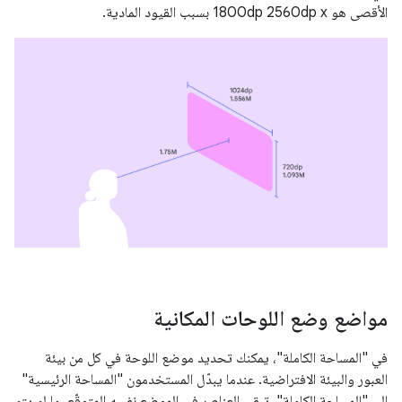
الأقصى هو 2560dp x ‏1800dp بسبب القيود المادية.
مواضع وضع اللوحات المكانية
في "المساحة الكاملة"، يمكنك تحديد موضع اللوحة في كل من بيئة
العبور والبيئة الافتراضية. عندما يبدّل المستخدمون "المساحة الرئيسية"
إلى "المساحة الكاملة"، تبقى العناصر في الموضع نفسه المتوقّع، ما لم يتم