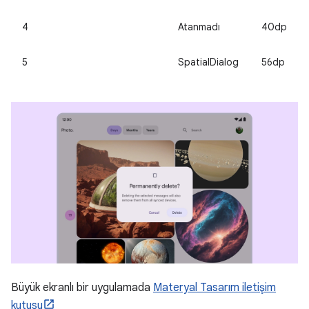
4
Atanmadı
40dp
5
SpatialDialog
56dp
Büyük ekranlı bir uygulamada
Materyal Tasarım iletişim
kutusu