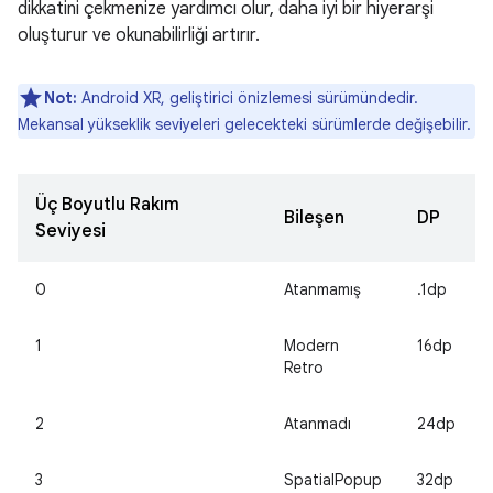
dikkatini çekmenize yardımcı olur, daha iyi bir hiyerarşi
oluşturur ve okunabilirliği artırır.
Not:
Android XR, geliştirici önizlemesi sürümündedir.
Mekansal yükseklik seviyeleri gelecekteki sürümlerde değişebilir.
Üç Boyutlu Rakım
Bileşen
DP
Seviyesi
0
Atanmamış
.1dp
1
Modern
16dp
Retro
2
Atanmadı
24dp
3
SpatialPopup
32dp