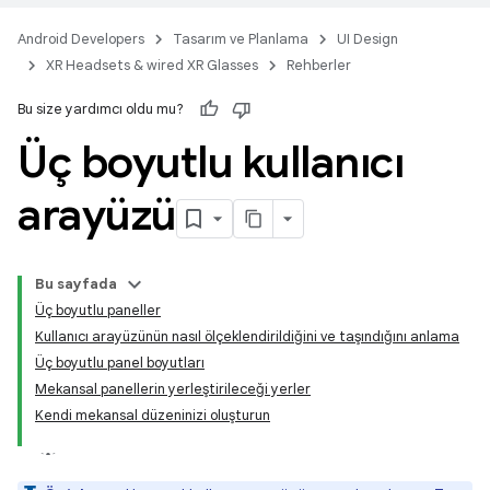
Android Developers
Tasarım ve Planlama
UI Design
XR Headsets & wired XR Glasses
Rehberler
Bu size yardımcı oldu mu?
Üç boyutlu kullanıcı
arayüzü
Bu sayfada
Üç boyutlu paneller
Kullanıcı arayüzünün nasıl ölçeklendirildiğini ve taşındığını anlama
Üç boyutlu panel boyutları
Mekansal panellerin yerleştirileceği yerler
Kendi mekansal düzeninizi oluşturun