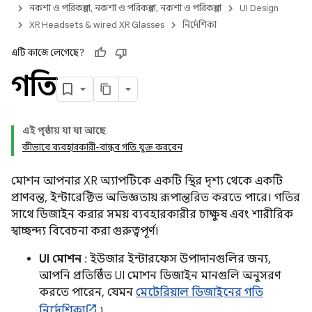
নকশা ও পরিকল্পনা, নকশা ও পরিকল্পনা, নকশা ও পরিকল্পনা
UI Design
XR Headsets & wired XR Glasses
নির্দেশিকা
এটি কাজে লেগেছে?
গতি
এই পৃষ্ঠায় যা যা আছে
কীভাবে ব্যবহারকারী-বান্ধব গতি যুক্ত করবেন
মোশন আপনার XR অ্যাপটিকে একটি স্থির দৃশ্য থেকে একটি
প্রাণবন্ত, ইন্টারেক্টিভ অভিজ্ঞতায় রূপান্তরিত করতে পারে। গতির
সাথে ডিজাইন করার সময় ব্যবহারকারীর চাক্ষুষ এবং শারীরিক
স্বাচ্ছন্দ্য বিবেচনা করা গুরুত্বপূর্ণ।
UI মোশন
: ইউজার ইন্টারফেস উপাদানগুলির জন্য,
আপনি প্রতিষ্ঠিত UI মোশন ডিজাইন মানগুলি অনুসরণ
করতে পারেন, যেমন
মেটেরিয়াল ডিজাইনের গতি
নির্দেশিকা
৷