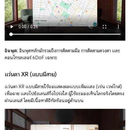
อินพุต
: อินพุตหลักมักรวมถึงการติดตามมือ การติดตามดวงตา และ
คอนโทรลเลอร์ 6DoF เฉพาะ
แว่นตา XR (แบบมีสาย)
แว่นตา XR แบบมีสายใช้จอแสดงผลแบบเพิ่มแสง (เช่น เวฟไกด์)
เพื่อฉาย แสงไปยังเลนส์กึ่งโปร่งใส ผู้ใช้จะมองเห็นโลกจริงโดยตรง
ผ่านเลนส์ โดยมีเนื้อหาดิจิทัลซ้อนอยู่ด้านบน