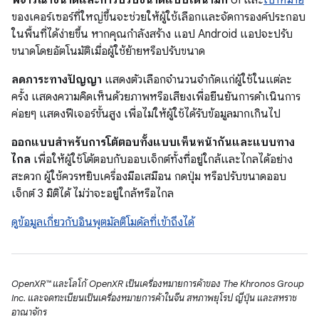
ของเคอร์เซอร์ที่ใหญ่ขึ้นจะช่วยให้ผู้ใช้เลือกและจัดการองค์ประกอบ
ในพื้นที่ได้ง่ายขึ้น หากคุณกำลังสร้าง แอป Android แอปจะปรับ
ขนาดโดยอัตโนมัติเมื่อผู้ใช้ย้ายหรือปรับขนาด
ลดภาระทางปัญญา
แสดงตัวเลือกจำนวนจำกัดแก่ผู้ใช้ในแต่ละ
ครั้ง แสดงความคิดเห็นด้วยภาพหรือเสียงเพื่อยืนยันการดำเนินการ
ค่อยๆ แสดงฟีเจอร์ขั้นสูง เพื่อไม่ให้ผู้ใช้ได้รับข้อมูลมากเกินไป
ออกแบบสำหรับการโต้ตอบทั้งแบบเห็นหน้ากันและแบบทาง
ไกล
เพื่อให้ผู้ใช้โต้ตอบกับออบเจ็กต์ทั้งที่อยู่ใกล้และไกลได้อย่าง
สะดวก ผู้ใช้ควรหยิบเครื่องมือเสมือน กดปุ่ม หรือปรับขนาดออบ
เจ็กต์ 3 มิติได้ ไม่ว่าจะอยู่ใกล้หรือไกล
ดูข้อมูลเกี่ยวกับอินพุตมัลติโมดัลที่เข้าถึงได้
OpenXR™ และโลโก้ OpenXR เป็นเครื่องหมายการค้าของ The Khronos Group
Inc. และจดทะเบียนเป็นเครื่องหมายการค้าในจีน สหภาพยุโรป ญี่ปุ่น และสหราช
อาณาจักร