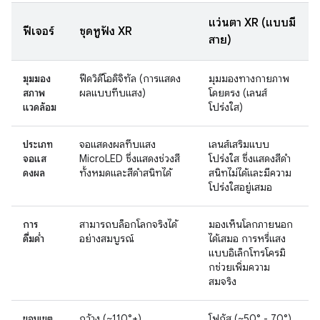
แว่นตา XR (แบบมี
ฟีเจอร์
ชุดหูฟัง XR
สาย)
มุมมอง
ฟีดวิดีโอดิจิทัล (การแสดง
มุมมองทางกายภาพ
สภาพ
ผลแบบทึบแสง)
โดยตรง (เลนส์
แวดล้อม
โปร่งใส)
ประเภท
จอแสดงผลทึบแสง
เลนส์เสริมแบบ
จอแส
MicroLED ซึ่งแสดงช่วงสี
โปร่งใส ซึ่งแสดงสีดำ
ดงผล
ทั้งหมดและสีดำสนิทได้
สนิทไม่ได้และมีความ
โปร่งใสอยู่เสมอ
การ
สามารถบล็อกโลกจริงได้
มองเห็นโลกภายนอก
ดื่มด่ำ
อย่างสมบูรณ์
ได้เสมอ การหรี่แสง
แบบอิเล็กโทรโครมิ
กช่วยเพิ่มความ
สมจริง
ขอบเขต
กว้าง (~110°+)
โฟกัส (~50° - 70°)