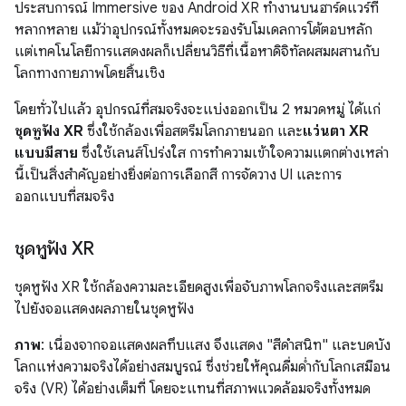
ประสบการณ์ Immersive ของ Android XR ทำงานบนฮาร์ดแวร์ที่
หลากหลาย แม้ว่าอุปกรณ์ทั้งหมดจะรองรับโมเดลการโต้ตอบหลัก
แต่เทคโนโลยีการแสดงผลก็เปลี่ยนวิธีที่เนื้อหาดิจิทัลผสมผสานกับ
โลกทางกายภาพโดยสิ้นเชิง
โดยทั่วไปแล้ว อุปกรณ์ที่สมจริงจะแบ่งออกเป็น 2 หมวดหมู่ ได้แก่
ชุดหูฟัง XR
ซึ่งใช้กล้องเพื่อสตรีมโลกภายนอก และ
แว่นตา XR
แบบมีสาย
ซึ่งใช้เลนส์โปร่งใส การทำความเข้าใจความแตกต่างเหล่า
นี้เป็นสิ่งสำคัญอย่างยิ่งต่อการเลือกสี การจัดวาง UI และการ
ออกแบบที่สมจริง
ชุดหูฟัง XR
ชุดหูฟัง XR ใช้กล้องความละเอียดสูงเพื่อจับภาพโลกจริงและสตรีม
ไปยังจอแสดงผลภายในชุดหูฟัง
ภาพ
: เนื่องจากจอแสดงผลทึบแสง จึงแสดง "สีดำสนิท" และบดบัง
โลกแห่งความจริงได้อย่างสมบูรณ์ ซึ่งช่วยให้คุณดื่มด่ำกับโลกเสมือน
จริง (VR) ได้อย่างเต็มที่ โดยจะแทนที่สภาพแวดล้อมจริงทั้งหมด