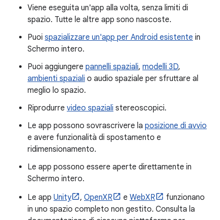
Viene eseguita un'app alla volta, senza limiti di
spazio. Tutte le altre app sono nascoste.
Puoi
spazializzare un'app per Android esistente
in
Schermo intero.
Puoi aggiungere
pannelli spaziali
,
modelli 3D
,
ambienti spaziali
o audio spaziale per sfruttare al
meglio lo spazio.
Riprodurre
video spaziali
stereoscopici.
Le app possono sovrascrivere la
posizione di avvio
e avere funzionalità di spostamento e
ridimensionamento.
Le app possono essere aperte direttamente in
Schermo intero.
Le app
Unity
,
OpenXR
e
WebXR
funzionano
in uno spazio completo non gestito. Consulta la