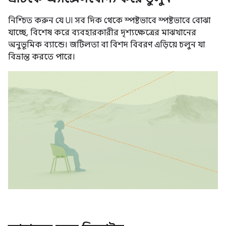
নিশ্চিত করুন যে UI সব দিক থেকে স্পষ্টভাবে স্পষ্টভাবে বোঝা
যাচ্ছে, বিশেষ করে ব্যবহারকারীর দৃশ্যক্ষেত্রের মাঝখানের
অনুভূমিক ব্যান্ডে। জটিলতা বা বিশদ বিবরণ এড়িয়ে চলুন যা
বিভ্রান্ত করতে পারে।