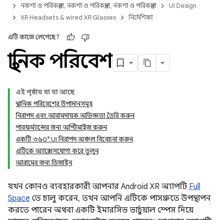
নকশা ও পরিকল্পনা, নকশা ও পরিকল্পনা, নকশা ও পরিকল্পনা
UI Design
XR Headsets & wired XR Glasses
নির্দেশিকা
এটি কাজে লেগেছে?
স্থানিক পরিবেশ
এই পৃষ্ঠায় যা যা আছে
স্থানিক পরিবেশের উপাদানসমূহ
নিরাপদ এবং আরামদায়ক অভিজ্ঞতা তৈরি করুন
পারফর্ম্যান্সের জন্য অপ্টিমাইজ করুন
একটি ৩৬০° UI নিরাপদ অঞ্চল বিবেচনা করুন
এটিকে অ্যাক্সেসযোগ্য করে তুলুন
আরামের জন্য ডিজাইন
যখন কোনও ব্যবহারকারী আপনার Android XR অ্যাপটি
Full
Space
তে চালু করেন, তখন আপনি এটিকে পাসথ্রুতে উপস্থাপন
করতে পারেন অথবা একটি ইমারসিভ ভার্চুয়াল স্পেস দিয়ে