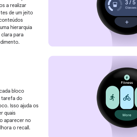
os a realizar
tes de um jeito
 conteúdos
uma hierarquia
 clara para
ndimento.
cada bloco
 tarefa do
co. Isso ajuda os
er quais
o aparecer no
hora o recall.