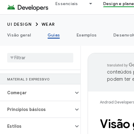
Essenciais
Design e plan
UI DESIGN
WEAR
Visão geral
Guias
Exemplos
Desenvolv
conteúdos p
podem ter e
MATERIAL 3 EXPRESSIVO
Começar
Android Developer
Princípios básicos
Visão 
Estilos