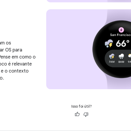
am os
ar OS para
. Pense em como o
oco é relevante
 e o contexto
o.
Isso foi útil?