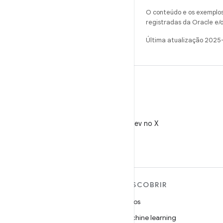
O conteúdo e os exemplos 
registradas da Oracle e/o
Última atualização 2025
X
Siga @AndroidDev no X
MAIS SOBRE O ANDROID
DESCOBRIR
Android
Jogos
Android para empresas
Machine learning