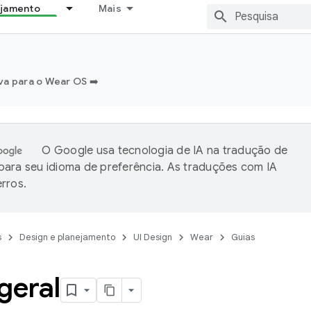
ejamento
Mais
a para o Wear OS ➡️
O Google usa tecnologia de IA na tradução de
ara seu idioma de preferência. As traduções com IA
rros.
s
Design e planejamento
UI Design
Wear
Guias
geral