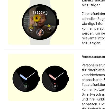
Zusatzfunktion
hinzufügen
Zusatzfunktione
schnellen Zugriff
wichtige Informa
können personali
werden, um dem 
relevante Inform
anzuzeigen.
Anpassungsmögl
Personalisierung
für Zifferblätter, z
verschiedenen F
anpassbaren Zei
Zusatzfunktione
können Nutzer ih
Smartwatch an ih
und ihre Funktio
anpassen. Dies v
die Ästhetik und