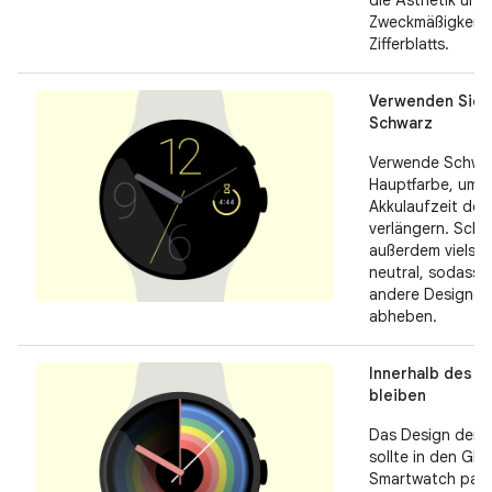
Zweckmäßigkeit 
Zifferblatts.
Verwenden Sie 
Schwarz
Verwende Schwar
Hauptfarbe, um d
Akkulaufzeit dei
verlängern. Schw
außerdem vielsei
neutral, sodass s
andere Designel
abheben.
Innerhalb des 
bleiben
Das Design der Zi
sollte in den Gla
Smartwatch pass