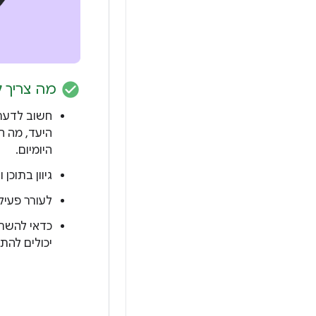
check_circle
מה צריך 
חשוב לדעת 
היעד, מה הו
היומיום.
גיוון בתוכן
לעורר פעיל
כדאי להשתמ
יכולים להת