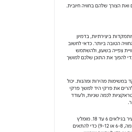
חות של הילדים ואת הצורך שלהם בחוויה חיובית.
תמקדות ביצירתיות, בדמיון
וויה הטובה ביותר. כדאי לחשוב
יית צפייה בשעון, ולהשתמש
ונות הספציפיות ל-Wear OS כדי להפוך את התוכן שלכם למושך
ד במשימות מהירות ומהנות. יכול
להרים את פרקי היד למשך פרקי
טראקציות לכמה שניות, ולעודד
.
Wear OS for Kids מיועד לקהל צעיר בגילאים 6 עד 18. מומלץ
לבחור קבוצת גיל קטנה יותר (לדוגמה, 6-8 או 9-12) כדי להתאים