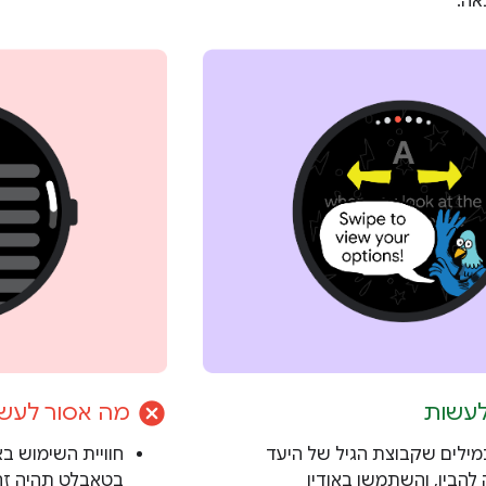
אה.
cancel
לעשות
מה אסור לעש
ילים שקבוצת הגיל של היעד
חוויית השימוש בא
 להבין, והשתמשו באודיו
בטאבלט תהיה זהה