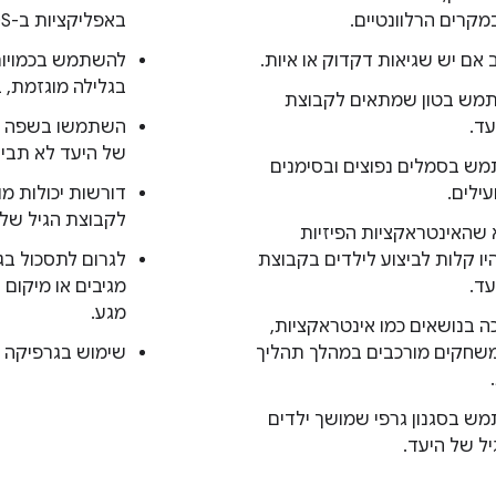
מקרים הרלוונטיים.
באפליקציות ב-Wear OS.
 אם יש שגיאות דקדוק או איות.
להשתמש בכמויות
בגלילה מוגזמת, ב
מש בטון שמתאים לקבוצת
עד.
השתמשו בשפה מו
של היעד לא תבין.
ש בסמלים נפוצים ובסימנים
עילים.
דורשות יכולות מו
לקבוצת הגיל של 
 שהאינטראקציות הפיזיות
היו קלות לביצוע לילדים בקבוצת
לגרום לתסכול ב
עד.
מגיבים או מיקום 
מגע.
 בנושאים כמו אינטראקציות,
משחקים מורכבים במהלך תהליך
שימוש בגרפיקה מע
ש בסגנון גרפי שמושך ילדים
ל של היעד.