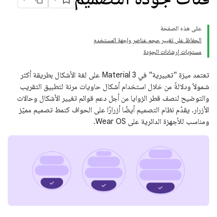
على هذه الصفحة
الحفاظ على تغيير حجم عناصر واجهة المستخدم
مستويات إرشادات الجودة
تعتمد ميزة "تعبيرية" في Material 3 على لغة الأشكال بطريقة أكثر
شمولاً ودلالةً من خلال استخدام أشكال حاويات مرنة لتطبيق التقريب
والتوضيح لنصف قطر الزوايا من أجل دعم قوائم تغيير الأشكال وحالات
الأزرار. يقدّم نظام التصميم أيضًا أزرارًا على الحواف كنمط تصميم مميّز
ومناسب للأجهزة الدائرية على Wear OS.