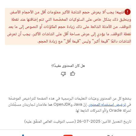
تنبيه:
يجب
ألا
يعرض حجم الشاشة الأكبر معلومات أقل من الأحجام الأصغر،
وينطبق ذلك بشكل خاص على السلوكيات المخصّصة التي تتم إضافتها عند نقطة
التوقف. من الأمثلة الشائعة على ذلك زيادة حجم المكوّنات أو النصوص إلى ما بعد
نقطة التوقف، ما يؤدي إلى عرض مساحة أقل على الشاشات الأكبر. يجب أن تعرض
الشاشات دائمًا "قيمة أكبر" وليس "قيمة أقل" مع زيادة الحجم.
هل كان المحتوى مفيدًا؟
يخضع كل من المحتوى وعيّنات التعليمات البرمجية في هذه الصفحة للتراخيص الموضحّة
في
ترخيص استخدام المحتوى
. إنّ Java وOpenJDK هما علامتان تجاريتان مسجَّلتان
لشركة Oracle و/أو الشركات التابعة لها.
تاريخ التعديل الأخير: 2025-07-26 (حسب التوقيت العالمي المتفَّق عليه)