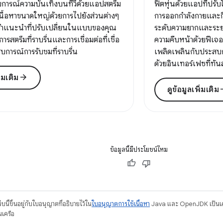
การณ์ความบันเทิงบนทีวีด้วยแอปสตรีม
ฟิตหุ่นด้วยแอปที่ปรับ
งเนื้อหาขนาดใหญ่ด้วยการไปยังส่วนต่างๆ
การออกกำลังกายและกิ
ะคำแนะนำที่ปรับเปลี่ยนในแบบของคุณ
ระดับความยากและระยะ
รสตรีมที่ราบรื่นและการเชื่อมต่อที่เชื่อ
ความคืบหน้าด้วยฟีเจ
สบการณ์การรับชมที่ราบรื่น
เพลิดเพลินกับประสบก
ด้วยอินเทอร์เฟซที่ทั
arrow_forward
ิ่มเติม
arrow
ดูข้อมูลเพิ่มเติม
ข้อมูลนี้มีประโยชน์ไหม
บนี้ขึ้นอยู่กับใบอนุญาตที่อธิบายไว้ใน
ใบอนุญาตการใช้เนื้อหา
Java และ OpenJDK เป็นเคร
นเครือ