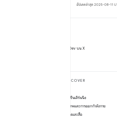
อัปเดตล่าสุด 2025-08-11 
X
ติดตาม @AndroidDev บน X
ANDROID เพิ่มเติม
DISCOVER
Android
เกม
Android สำหรับองค์กร
แมชชีนเลิร์นนิง
ความปลอดภัย
สุขภาพและการออกกำลังกาย
ซอร์ส
กล้องและสื่อ