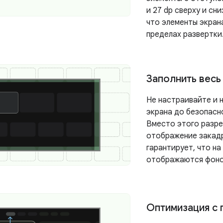
и 27 dp сверху и сн
что элементы экран
пределах развертки
Заполнить весь
Не настраивайте и 
экрана до безопасн
Вместо этого разр
отображение закад
гарантирует, что на
отображаются фоно
Оптимизация с