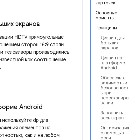
карточек
Основные
моменты
ьших экранов
Принципы
зации HDTV прямоугольные
Дизайн для
больших
ошением сторон 16:9 стали
экранов
ки телевизоры производились
Дизайн на
известной как соотношение
платформе
.
Android
Обеспечьте
видимость и
безопасност
ь при
пересканиро
вании
форме Android
Заполнить
весь экран
 используйте dp для
ражения элементов на
Оптимизация
с помощью
отностью, как и на любом
осей