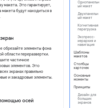
Однопанельн
изу макета. Это гарантирует,
ый макет
а макета будут находиться в
Двухпанельн
.
ый макет
Когнитивная
перегрузка
Экспресс-
 экран
иерархия и
навигация
не обрезайте элементы фона
Шаблоны
ой области переразвертки.
макетов
ешите частичное
Столбцы
ровых элементов. Это
карточек
 всех экранах правильно
Основные
вые и закадровые элементы.
моменты
Принципы
Дизайн для
больших
 помощью осей
экранов