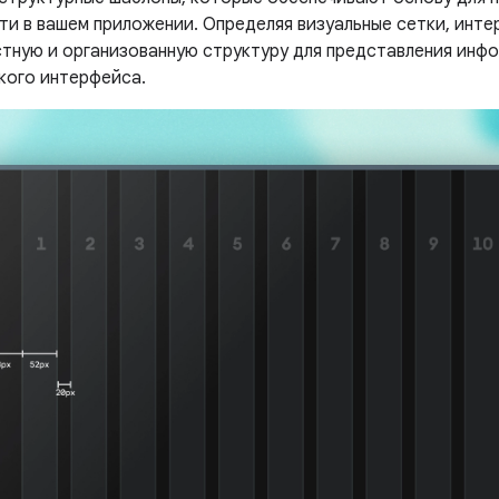
ти в вашем приложении. Определяя визуальные сетки, инте
тную и организованную структуру для представления инф
кого интерфейса.