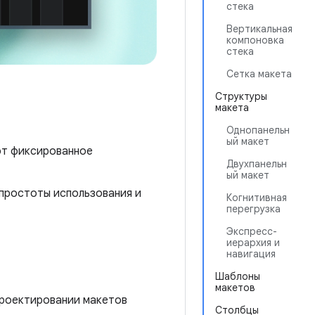
стека
Вертикальная
компоновка
стека
Сетка макета
Структуры
макета
Однопанельн
ый макет
ют фиксированное
Двухпанельн
ый макет
 простоты использования и
Когнитивная
перегрузка
Экспресс-
иерархия и
навигация
Шаблоны
макетов
проектировании макетов
Столбцы