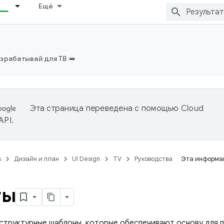
Ещё
зрабатывай для ТВ ➡️
Эта страница переведена с помощью
Cloud
 API
.
s
Дизайн и план
UI Design
TV
Руководства
Эта информац
ты
структурные шаблоны, которые обеспечивают основу для 