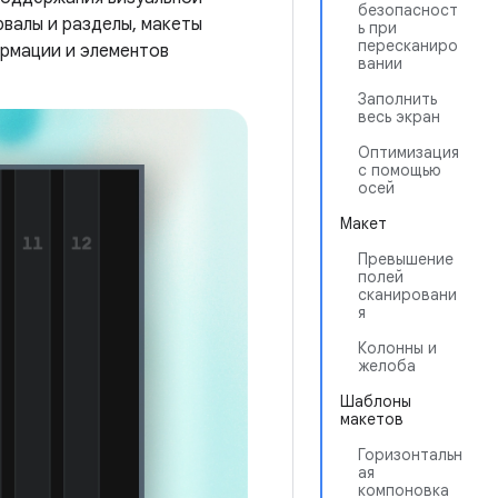
безопасност
рвалы и разделы, макеты
ь при
пересканиро
ормации и элементов
вании
Заполнить
весь экран
Оптимизация
с помощью
осей
Макет
Превышение
полей
сканировани
я
Колонны и
желоба
Шаблоны
макетов
Горизонтальн
ая
компоновка