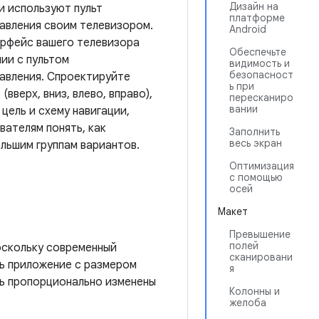
Дизайн на
и используют пульт
платформе
авления своим телевизором.
Android
ерфейс вашего телевизора
Обеспечьте
нии с пультом
видимость и
безопасност
авления. Спроектируйте
ь при
вверх, вниз, влево, вправо),
пересканиро
вании
цель и схему навигации,
ателям понять, как
Заполнить
весь экран
льшим группам вариантов.
Оптимизация
с помощью
осей
Макет
Превышение
полей
оскольку современный
сканировани
ь приложение с размером
я
ть пропорционально изменены
Колонны и
желоба