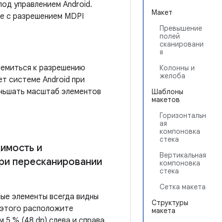
под управлением Android.
Макет
е с разрешением MDPI
Превышение
полей
сканировани
я
ремиться к разрешению
Колонны и
желоба
ет системе Android при
ньшать масштаб элементов
Шаблоны
макетов
Горизонтальн
ая
компоновка
стека
имость и
Вертикальная
ри пересканировании
компоновка
стека
Сетка макета
ные элементы всегда видны
Структуры
 этого расположите
макета
 5 % (48 dp) слева и справа