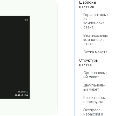
Шаблоны
макетов
Горизонтальн
ая
компоновка
стека
Вертикальная
компоновка
стека
Сетка макета
Структуры
макета
Однопанельн
ый макет
Двухпанельн
ый макет
Когнитивная
перегрузка
Экспресс-
иерархия и