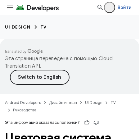
Войти
UI DESIGN
TV
Эта страница переведена с помощью
Cloud
Translation API
.
Android Developers
Дизайн и план
UI Design
TV
Руководства
Эта информация оказалась полезной?
Цветовая система