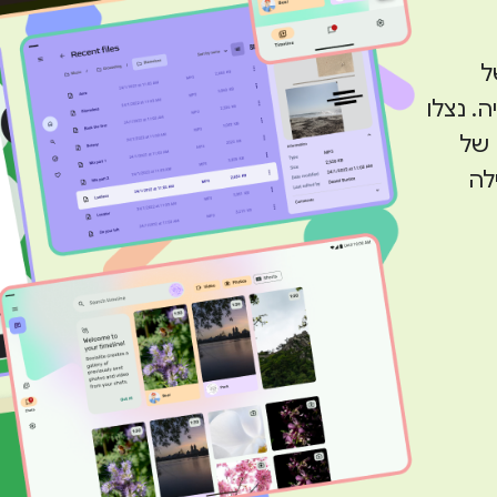
ל
יה. נצלו
 של
ילה