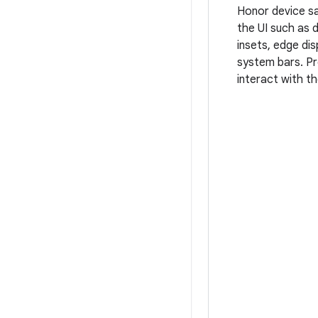
Honor device sa
the UI such as 
insets, edge di
system bars. Pro
interact with t