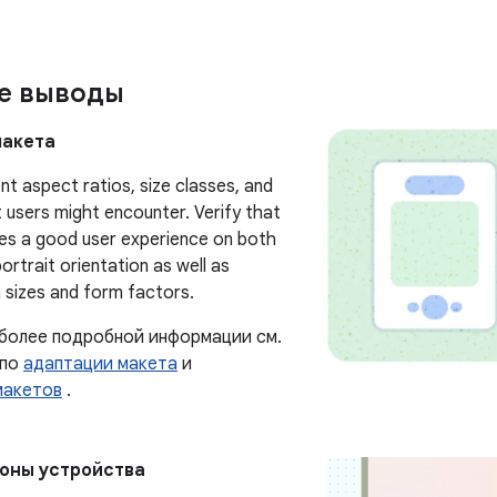
е выводы
макета
nt aspect ratios, size classes, and
t users might encounter. Verify that
es a good user experience on both
ortrait orientation as well as
n sizes and form factors.
 более подробной информации см.
 по
адаптации макета
и
макетов
.
оны устройства