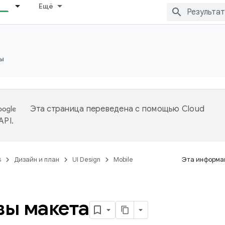
Ещё
ы
Эта страница переведена с помощью
Cloud
 API
.
s
Дизайн и план
UI Design
Mobile
Эта информац
ы макета