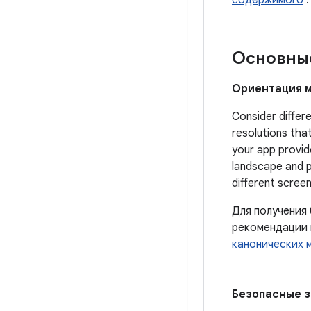
Основны
Ориентация 
Consider differe
resolutions tha
your app provid
landscape and p
different scree
Для получения
рекомендации
канонических 
Безопасные з