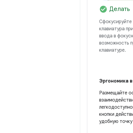
check_circle
Делать
Сфокусируйте 
клавиатура пр
ввода в фокус
возможность п
клавиатуре.
Эргономика 
Размещайте о
взаимодействия
легкодоступно
кнопки действ
удобную точку