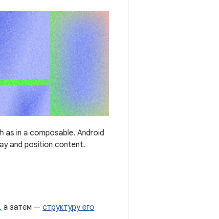
ch as in a composable. Android
lay and position content.
,
а затем —
структуру его