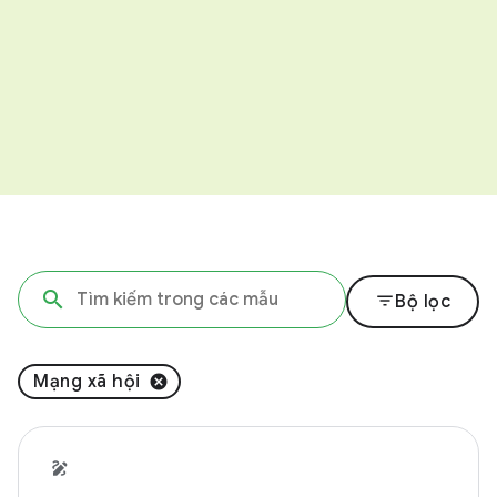
filter_list
Bộ lọc
Mạng xã hội