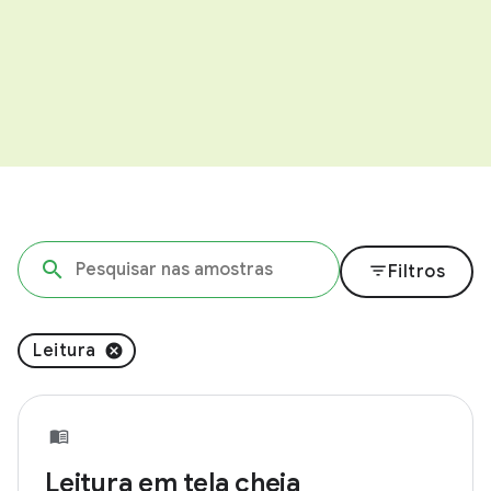
filter_list
Filtros
Leitura
Leitura em tela cheia