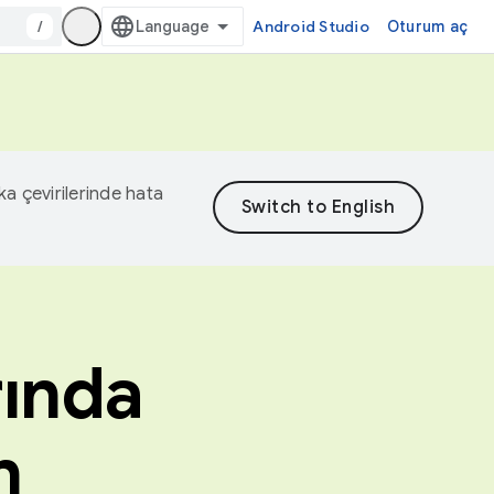
/
Android Studio
Oturum aç
eka çevirilerinde hata
rında
n