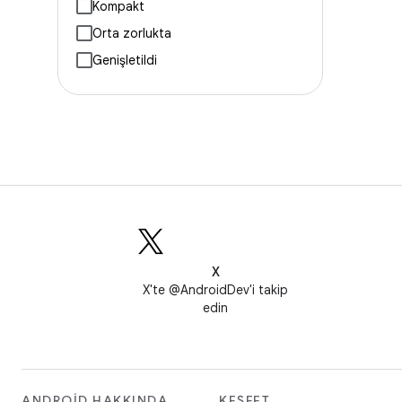
Kompakt
Orta zorlukta
Genişletildi
X
X'te @AndroidDev'i takip
edin
ANDROID HAKKINDA
KEŞFET