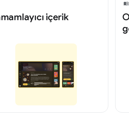
mamlayıcı içerik
O
g