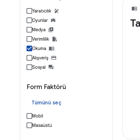
Yaratıcılık
T
Oyunlar
Medya
Verimlilik
Okuma
Alışveriş
Sosyal
Form Faktörü
Tümünü seç
Mobil
Masaüstü