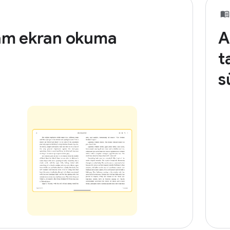
am ekran okuma
A
t
s