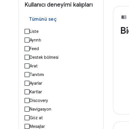
Kullanıcı deneyimi kalıpları
Tümünü seç
Bi
Liste
Ayrıntı
Feed
Destek bölmesi
Arat
Tanıtımı
Ayarlar
Kartlar
Discovery
Navigasyon
Göz at
Mesajlar