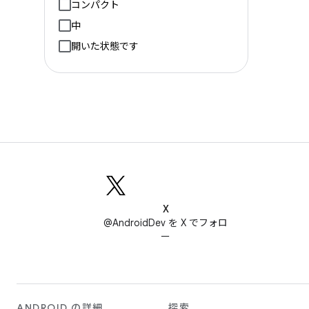
コンパクト
中
開いた状態です
X
@AndroidDev を X でフォロ
ー
ANDROID の詳細
探索