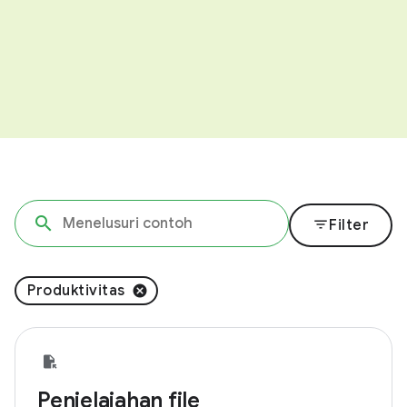
filter_list
Filter
Produktivitas
Penjelajahan file