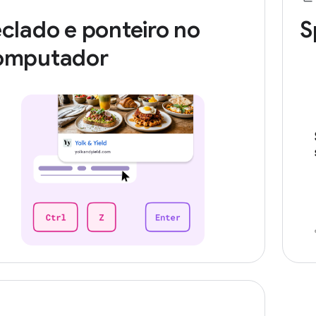
clado e ponteiro no
S
omputador