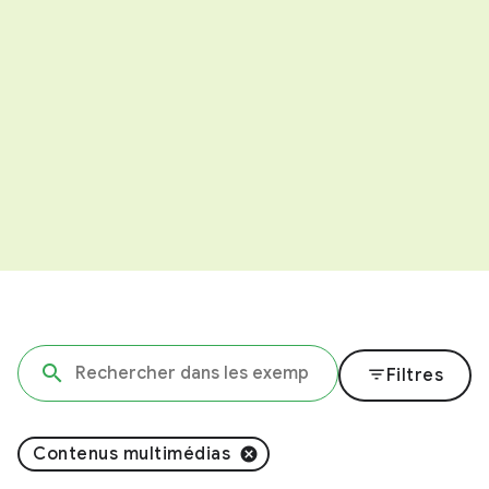
filter_list
Filtres
Contenus multimédias