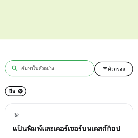
filter_list
ตัวกรอง
สื่อ
แป้นพิมพ์และเคอร์เซอร์บนเดสก์ท็อป