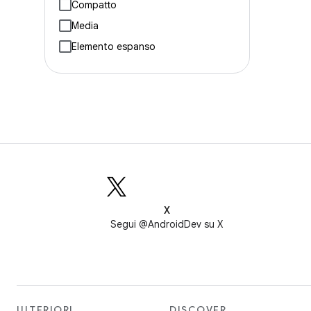
Compatto
Media
Elemento espanso
X
Segui @AndroidDev su X
ULTERIORI
DISCOVER