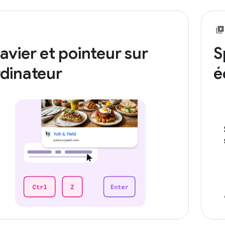
avier et pointeur sur
S
dinateur
é