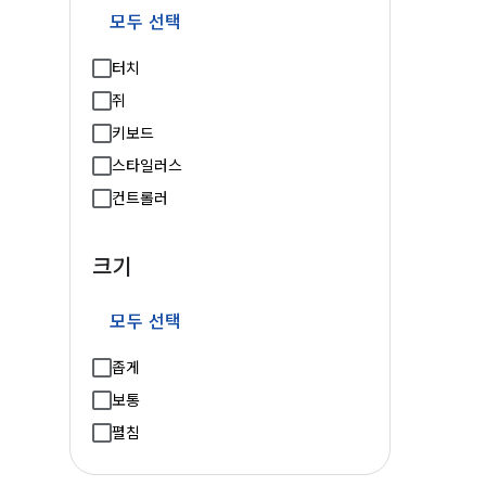
모두 선택
터치
쥐
키보드
스타일러스
컨트롤러
크기
모두 선택
좁게
보통
펼침