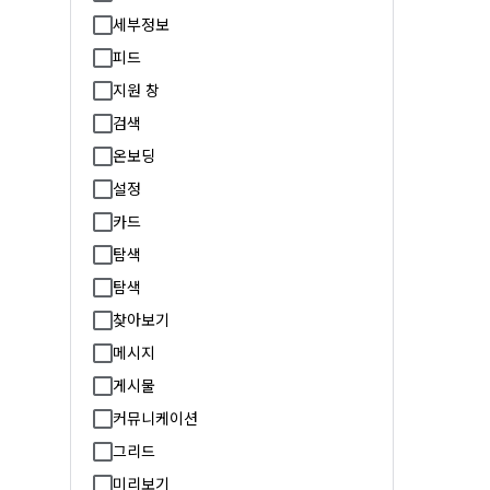
세부정보
피드
지원 창
검색
온보딩
설정
카드
탐색
탐색
찾아보기
메시지
게시물
커뮤니케이션
그리드
미리보기