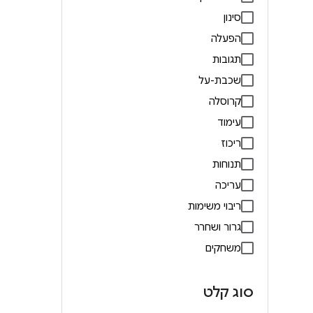
סינון
הפעלה
תגובות
שכבת-על
קרוסלה
עימוד
ריכוז
תנוחות
עריכה
ריבוי משימות
גרור ושחרר
משחקים
סוג קלט