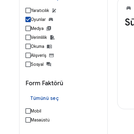
Yaratıcılık
Sü
Oyunlar
Medya
Verimlilik
Okuma
Alışveriş
Sosyal
Form Faktörü
Tümünü seç
Mobil
Masaüstü