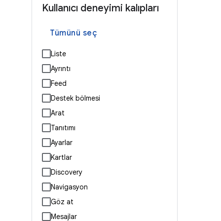
Kullanıcı deneyimi kalıpları
Tümünü seç
Liste
Ayrıntı
Feed
Destek bölmesi
Arat
Tanıtımı
Ayarlar
Kartlar
Discovery
Navigasyon
Göz at
Mesajlar