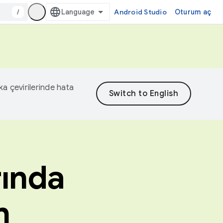
/
Android Studio
Oturum aç
eka çevirilerinde hata
rında
n