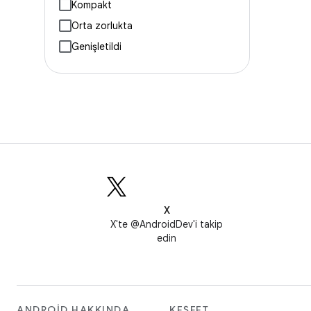
Kompakt
Orta zorlukta
Genişletildi
X
X'te @AndroidDev'i takip
edin
ANDROID HAKKINDA
KEŞFET