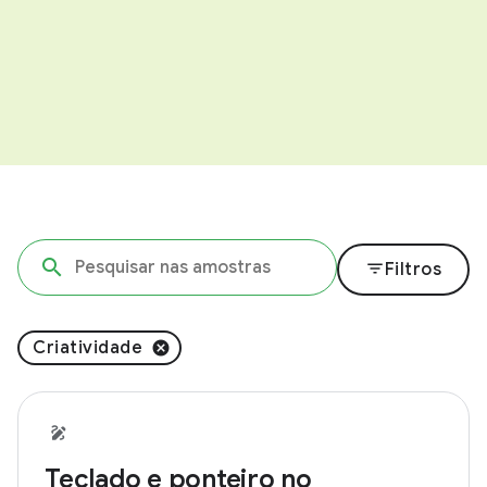
filter_list
Filtros
Criatividade
Teclado e ponteiro no