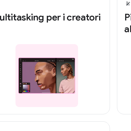
ltitasking per i creatori
P
a