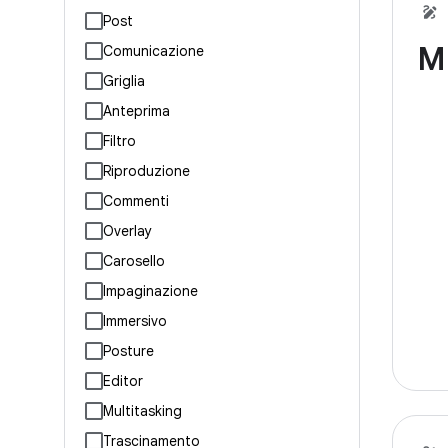
Post
Mu
Comunicazione
Griglia
Anteprima
Filtro
Riproduzione
Commenti
Overlay
Carosello
Impaginazione
Immersivo
Posture
Editor
Multitasking
Trascinamento