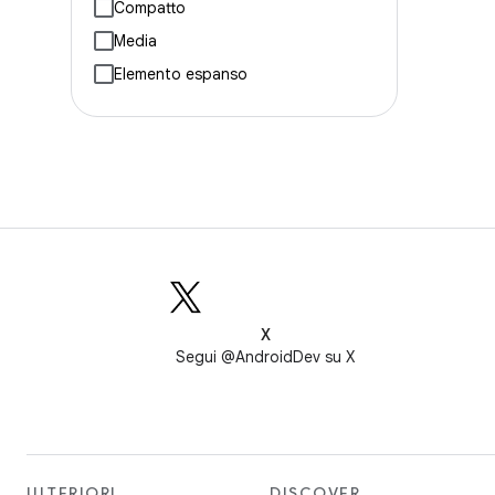
Compatto
Media
Elemento espanso
X
Segui @AndroidDev su X
ULTERIORI
DISCOVER