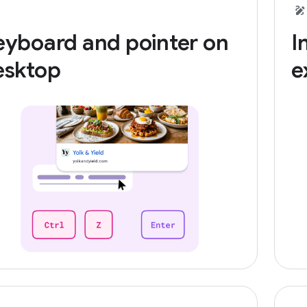
eyboard and pointer on
I
esktop
e