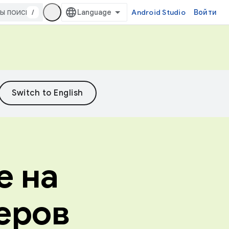
/
Android Studio
Войти
е на
еров