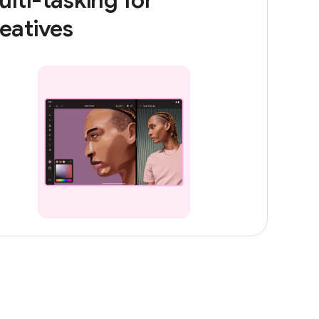
lti-tasking for
eatives