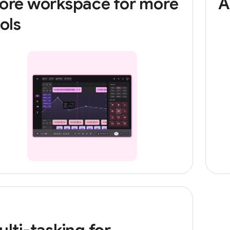
ore workspace for more
A
ols