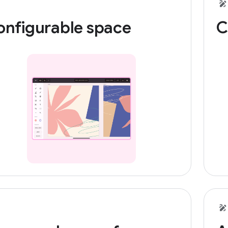
onfigurable space
C