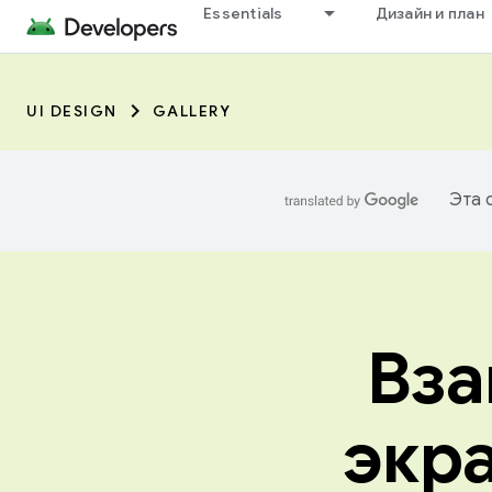
Essentials
Дизайн и план
UI DESIGN
GALLERY
Эта 
Вза
экр