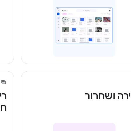
ירה ושחרור
רי
חב