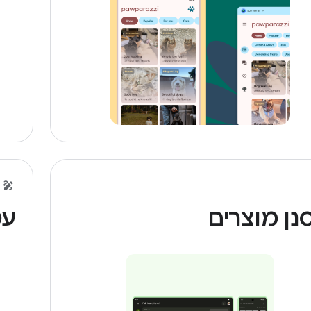
נן מוצרים
עט