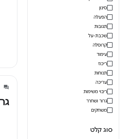
סינון
הפעלה
תגובות
שכבת-על
קרוסלה
עימוד
ריכוז
תנוחות
עריכה
ריבוי משימות
גר
גרור ושחרר
משחקים
סוג קלט