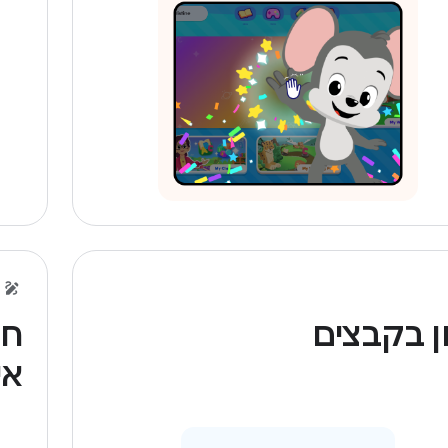
ן בקבצים
חו
אי