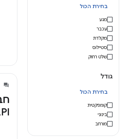
בחירת הכול
מגע
עכבר
מקלדת
סטיילוס
שלט רחוק
גודל
בחירת הכול
חב
קומפקטית
API דינ
בינוני
מורחב