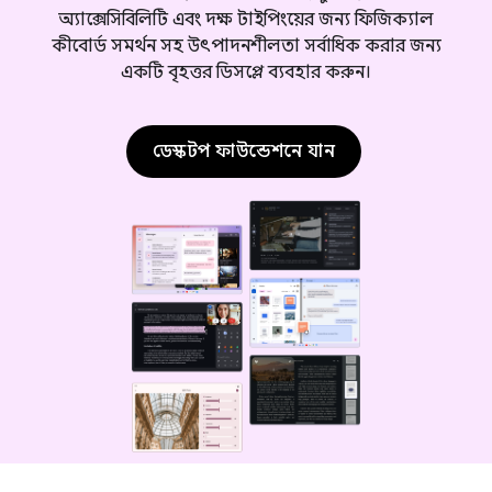
অ্যাক্সেসিবিলিটি এবং দক্ষ টাইপিংয়ের জন্য ফিজিক্যাল
কীবোর্ড সমর্থন সহ উৎপাদনশীলতা সর্বাধিক করার জন্য
একটি বৃহত্তর ডিসপ্লে ব্যবহার করুন।
ডেস্কটপ ফাউন্ডেশনে যান