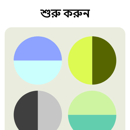
শুরু করুন