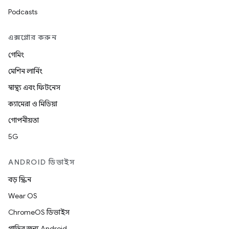
Podcasts
এক্সপ্লোর করুন
গেমিং
মেশিন লার্নিং
স্বাস্থ্য এবং ফিটনেস
ক্যামেরা ও মিডিয়া
গোপনীয়তা
5G
ANDROID ডিভাইস
বড় স্ক্রিন
Wear OS
ChromeOS ডিভাইস
গাড়ির জন্য Android