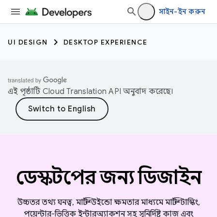
সাইন-ইন করুন
UI DESIGN
DESKTOP EXPERIENCE
এই পৃষ্ঠাটি
Cloud Translation API
অনুবাদ করেছে।
ডেস্কটপের জন্য ডিজাইন
উচ্চতর তথ্য ঘনত্ব, মাল্টি-উইন্ডো ক্ষমতার মাধ্যমে মাল্টি-টাস্কিং,
পয়েন্টার-ভিত্তিক ইন্টারঅ্যাকশন সহ সুনির্দিষ্ট কাজ এবং