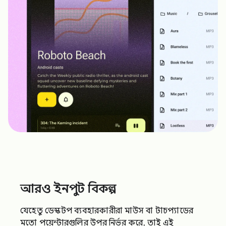
আরও ইনপুট বিকল্প
যেহেতু ডেস্কটপ ব্যবহারকারীরা মাউস বা টাচপ্যাডের
মতো পয়েন্টারগুলির উপর নির্ভর করে, তাই এই