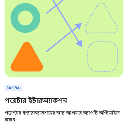
নির্দেশিকা
পয়েন্টার ইন্টারঅ্যাকশন
পয়েন্টার ইন্টারঅ্যাকশনের জন্য আপনার অ্যাপটি অপ্টিমাইজ
করুন।