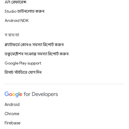
API রেফারেন্স
Studio ডাউনলোড করুন
Android NDK
সহায়তা
প্ল্যাটফর্মে কোনও সমস্যা রিপোর্ট করুন
ডকুমেন্টেশন সংক্রান্ত সমস্যা রিপোর্ট করুন
Google Play support
রিসার্চ স্টাডিতে যোগ দিন
Android
Chrome
Firebase