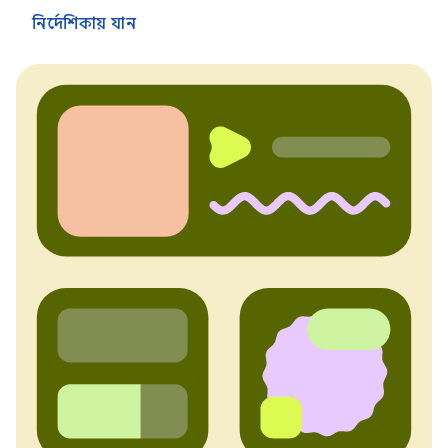
নির্দেশিকায় যান