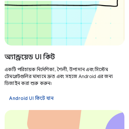
অ্যান্ড্রয়েড UI কিট
একটি পরিচায়ক নির্দেশিকা, শৈলী, উপাদান এবং সিস্টেম
টেমপ্লেটগুলির মাধ্যমে দ্রুত এবং সহজে Android এর জন্য
ডিজাইন করা শুরু করুন৷
Android UI কিটে যান