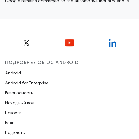
Google remains committed to the automotive industry and is
seeing momentum across
ПОДРОБНЕЕ ОБ ОС ANDROID
Android
Android for Enterprise
Безопасность
Исходный код
Новости
Блог
Подкасты