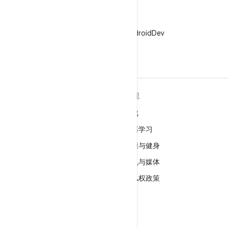
X
在 X 上关注 @AndroidDev
关于 ANDROID
发现
Android
游戏
适用于企业的 Android
机器学习
安全
健康与健身
源代码
相机与媒体
新闻
隐私权政策
博客
5G
播客