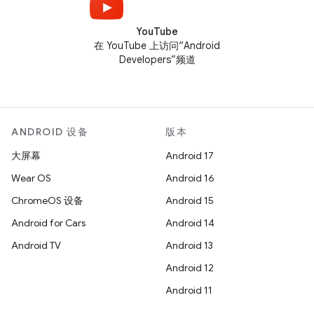
YouTube
在 YouTube 上访问“Android
Developers”频道
ANDROID 设备
版本
大屏幕
Android 17
Wear OS
Android 16
ChromeOS 设备
Android 15
Android for Cars
Android 14
Android TV
Android 13
Android 12
Android 11