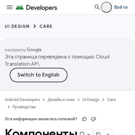
Войти
UI DESIGN
CARS
Эта страница переведена с помощью
Cloud
Translation API
.
Android Developers
Дизайн и план
UI Design
Cars
Руководства
Эта информация оказалась полезной?
Компоненты