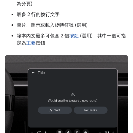
為分頁)
最多 2 行的換行文字
圖片、圖示或載入旋轉符號 (選用)
範本內文最多可包含 2 個
按鈕
(選用)，其中一個可指
定為
主要
按鈕