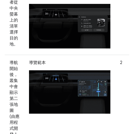
者從
中央
螢幕
上的
清單
選擇
目的
地。
導航
導覽範本
2
開始
後，
叢集
中會
顯示
第二
張地
圖
(由應
用程
式開