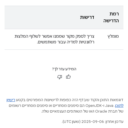
רמת
דרישות
הדרישה
מומלץ
צריך לספק מקור שממנו אפשר לשלוף המלצות
רלוונטיות למדיה עבור משתמשים.
המידע עזר לך?
דוגמאות התוכן והקוד שבדף הזה כפופות לרישיונות המפורטים בקטע
רישיון
לתוכן
.‏ Java ו-OpenJDK הם סימנים מסחריים או סימנים מסחריים רשומים
של חברת Oracle ו/או של השותפים העצמאיים שלה.
עדכון אחרון: 2025-09-06 (שעון UTC).