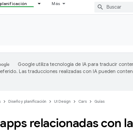
planificación
Más
Google utiliza tecnología de IA para traducir conte
referido. Las traducciones realizadas con IA pueden conten
s
Diseño y planificación
UI Design
Cars
Guías
 apps relacionadas con l