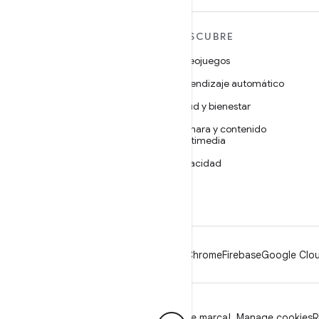
MÁS ANDROID
DESCUBRE
Android
Videojuegos
Android para empresas
Aprendizaje automático
Seguridad
Salud y bienestar
Código abierto
Cámara y contenido
multimedia
Noticias
Privacidad
Blog
5G
Podcasts
Android
Chrome
Firebase
Google Clou
Privacidad
Licencia
Lineamientos de marca
Manage cookies
R