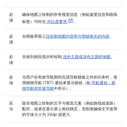
必
确保地图上绘制的所有视觉信息（例如速度信息和路线
须
标签）均符合
对比度要求
。
必
在模板界面上
仅绘制地图内容和与驾驶相关的内容
。
须
必
在收到相应指示时绘制
浅色主题或深色主题的地图
。
须
必
当用户在有效导航期间完成导航模板之外的任务时，使
须
用精细导航 (TBT) 通知来显示路线（如
导航通知：精
细导航和常规导航
中所示）。
应
除非地图上绘制的文字与视觉元素（例如路线或道路）
当
配对，或者在显示屏上相对静态，否则请确保文字使用
的字体大小为 24dp 或更大。