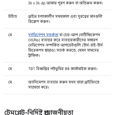
36 x 36 dp আকার পূরণ করুন বা অতিক্রম করুন৷
উচিত
ড্রাইভ চলাকালীন সময়কাল এবং দূরত্বের মানগুলি
রিফ্রেশ করুন।
মে
ন্যাভিগেশন সতর্কতা
বা হেড-আপ নোটিফিকেশন
(HUNs) ব্যবহার করে ব্যবহারকারীদের সাধারণ
নেভিগেশন-সম্পর্কিত আপডেটগুলি (টার্ন-বাই-টার্ন
ডিরেকশন ছাড়াও) সতর্ক করতে, যেমন সামনের
ট্রাফিক।
মে
TBT বিজ্ঞপ্তির পটভূমির রঙ কাস্টমাইজ করুন।
মে
অ্যানিমেশন ব্যবহার করুন যখন তারা ড্রাইভিংয়ে
সহায়তা করে।
টেমপ্লেট-নির্দিষ্ট প্রয়োজনীয়তা