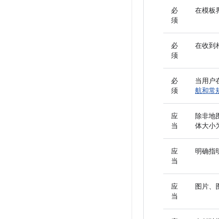
必
在模板
须
必
在收到
须
必
当用户
须
航和常
应
除非地
当
体大小为
应
明确指
当
应
图片、图
当