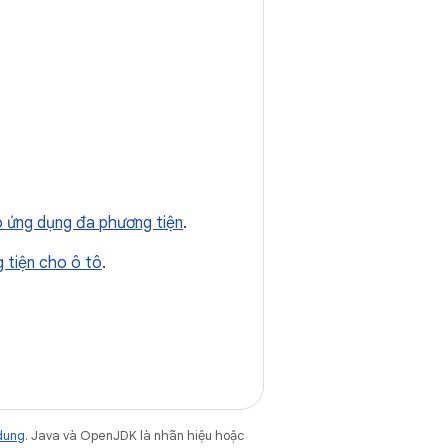
 ứng dụng đa phương tiện
.
 tiện cho ô tô
.
dung
. Java và OpenJDK là nhãn hiệu hoặc