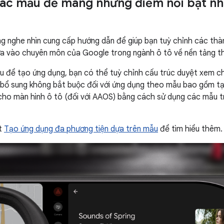
ác mẫu để mang những điểm nổi bật nh
g nghe nhìn cung cấp hướng dẫn để giúp bạn tuỳ chỉnh các th
ựa vào chuyên môn của Google trong ngành ô tô về nền tảng thi
 để tạo ứng dụng, bạn có thể tuỳ chỉnh cấu trúc duyệt xem c
bổ sung không bắt buộc đối với ứng dụng theo mẫu bao gồm tạ
cho màn hình ô tô (đối với AAOS) bằng cách sử dụng các mẫu t
ết
Tạo ứng dụng đa phương tiện dựa trên mẫu
để tìm hiểu thêm.