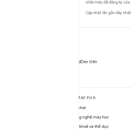
nhãn hiệu đã đăng ký của 
Cập nhật lần gần đây nh
X
Theo dõi @AndroidDev trên
X
TÌM HIỂU THÊM VỀ
KHÁM PHÁ
ANDROID
Trò chơi
Android
Công nghệ máy học
Android dành cho doanh
Sức khoẻ và thể dục
nghiệp