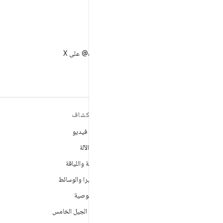
X
متابعة AndroidDev@ على X
مزيد من المعلومات حول نظام
استكشاف
التشغيل ANDROID
ألعاب فيديو
Android
تعلُم الآلة
Android for Enterprise
الصحة واللياقة
الأمان
الكاميرا والوسائط
المصدر
الخصوصية
الأخبار
شبكة الجيل الخامس
المدوّنة