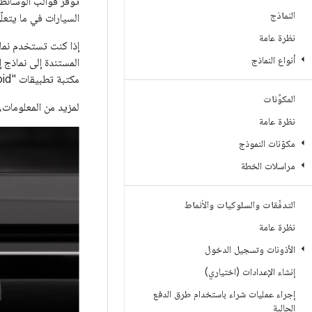
النماذج
السيارات في ما يتعل
نظرة عامة
إذا كنت تستخدم نما
أنواع النماذج
مكتبة تطبيقات "Android للسيارات".
المكوِّنات
لمزيد من المعلومات، 
نظرة عامة
مكوّنات النموذج
مراسلات الخطة
التدفّقات والسلوكيات والأنماط
نظرة عامة
الأذونات وتسجيل الدخول
إنشاء الإعدادات (اختياري)
إجراء عمليات شراء باستخدام طرق الدفع
الحالية