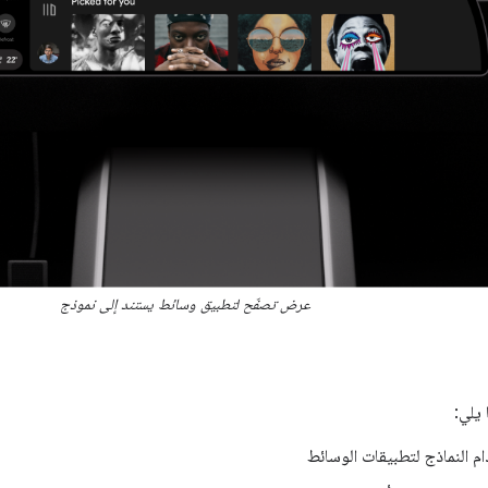
عرض تصفّح لتطبيق وسائط يستند إلى نموذج
 يلي:
م النماذج لتطبيقات الوسائط