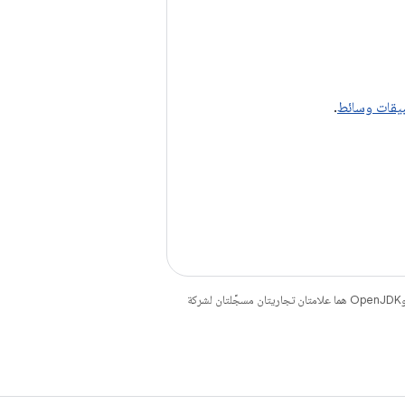
بيقات وسائط
.
. إنّ Java وOpenJDK هما علامتان تجاريتان مسجَّلتان لشركة