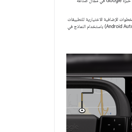
توفّر قوالب الوسائط إرشادات لمساعدتك في تخصيص المكوّنات الرئيسية لتطبيقك مع الاعتماد على خبرة Google في مجال صناعة
وات الإضافية الاختيارية للتطبيقات
المستندة إلى نماذج إنشاء مسار تسجيل الدخول أو إعدادات شاشة السيارة (لنظام التشغيل Android Automotive) باستخدام النماذج في