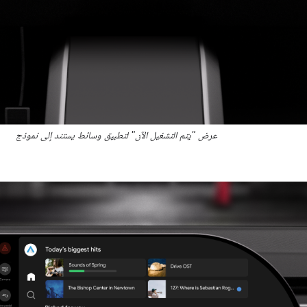
عرض "يتم التشغيل الآن" لتطبيق وسائط يستند إلى نموذج