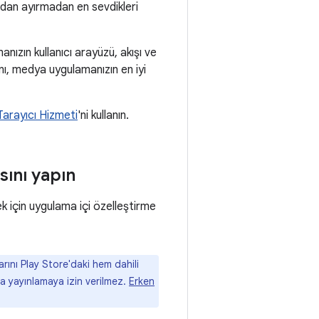
ldan ayırmadan en sevdikleri
nızın kullanıcı arayüzü, akışı ve
nı, medya uygulamanızın en iyi
arayıcı Hizmeti
'ni kullanın.
sını yapın
 için uygulama içi özelleştirme
ını Play Store'daki hem dahili
da yayınlamaya izin verilmez.
Erken