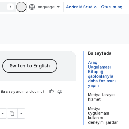
/
Android Studio
Oturum aç
Bu sayfada
Araç
Uygulaması
Kitaplığı
şablonlarıyla
daha fazlasını
yapın
Bu size yardımcı oldu mu?
Medya tarayıcı
hizmeti
Medya
uygulaması
kullanıcı
deneyimi şartları