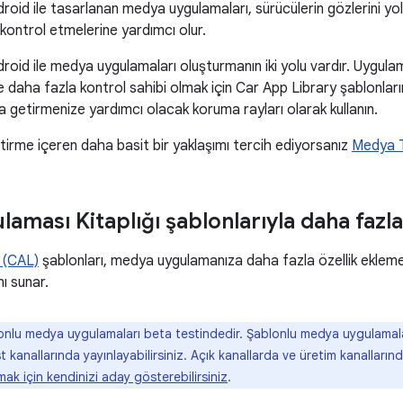
droid ile tasarlanan medya uygulamaları, sürücülerin gözlerini yo
kontrol etmelerine yardımcı olur.
droid ile medya uygulamaları oluşturmanın iki yolu vardır. Uygulama
 daha fazla kontrol sahibi olmak için Car App Library şablonları
aca getirmenize yardımcı olacak koruma rayları olarak kullanın.
irme içeren daha basit bir yaklaşımı tercih ediyorsanız
Medya T
aması Kitaplığı şablonlarıyla daha fazla
 (CAL)
şablonları, medya uygulamanıza daha fazla özellik eklemek
nı sunar.
nlu medya uygulamaları beta testindedir. Şablonlu medya uygulamalar
 kanallarında yayınlayabilirsiniz. Açık kanallarda ve üretim kanalların
lmak için kendinizi aday gösterebilirsiniz
.