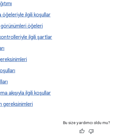
ğıtımı
ğeleriyle ilgili koşullar
görünümleri öğeleri
trolleriyle ilgili şartlar
arı
ereksinimleri
şulları
ları
 akışıyla ilgili koşullar
m gereksinimleri
Bu size yardımcı oldu mu?