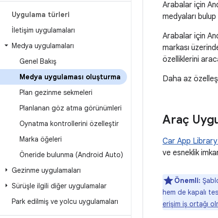
Arabalar için An
Uygulama türleri
medyaları bulup 
İletişim uygulamaları
Arabalar için An
Medya uygulamaları
markası üzerinde
özelliklerini ar
Genel Bakış
Medya uygulaması oluşturma
Daha az özelleşt
Plan gezinme sekmeleri
Planlanan göz atma görünümleri
Araç Uygul
Oynatma kontrollerini özelleştir
Marka öğeleri
Car App Library
ve esneklik imka
Öneride bulunma (Android Auto)
Gezinme uygulamaları
Önemli:
Şablo
Sürüşle ilgili diğer uygulamalar
hem de kapalı test
Park edilmiş ve yolcu uygulamaları
erişim iş ortağı o