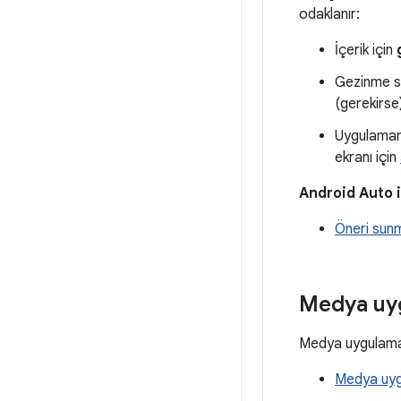
odaklanır:
İçerik için
Gezinme se
(gerekirse
Uygulamanı
ekranı için
Android Auto i
Öneri sun
Medya uyg
Medya uygulaması
Medya uyg