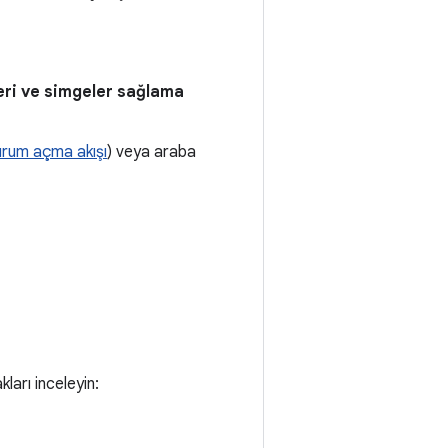
eri ve simgeler sağlama
rum açma akışı
) veya araba
ları inceleyin: