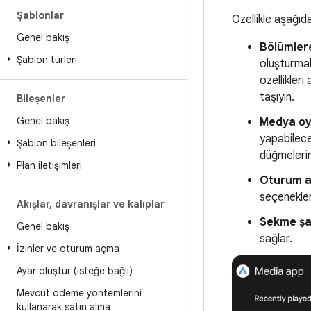
Şablonlar
Özellikle aşağıd
Genel bakış
Bölümlere
Şablon türleri
oluşturmak 
özellikler
taşıyın.
Bileşenler
Genel bakış
Medya oy
yapabilece
Şablon bileşenleri
düğmelerin
Plan iletişimleri
Oturum a
seçenekler
Akışlar
,
davranışlar ve kalıplar
Sekme şa
Genel bakış
sağlar.
İzinler ve oturum açma
Ayar oluştur (isteğe bağlı)
Mevcut ödeme yöntemlerini
kullanarak satın alma