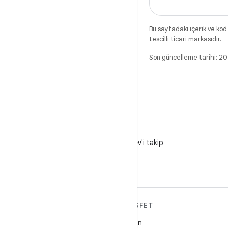
Bu sayfadaki içerik ve kod
tescilli ticari markasıdır.
Son güncelleme tarihi: 2
X
X'te @AndroidDev'i takip
edin
ANDROID HAKKINDA
KEŞFET
DAHA FAZLA
Oyun