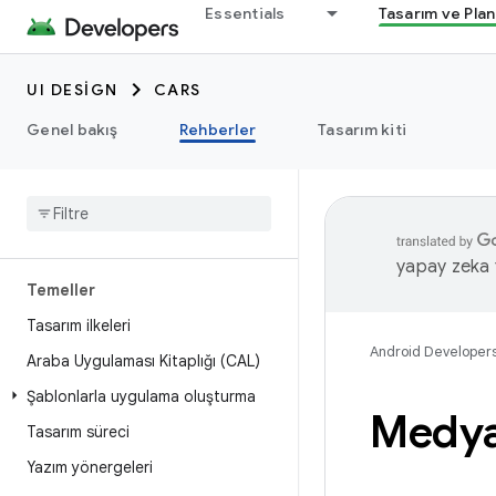
Essentials
Tasarım ve Pla
UI DESIGN
CARS
Genel bakış
Rehberler
Tasarım kiti
yapay zeka t
Temeller
Tasarım ilkeleri
Android Developer
Araba Uygulaması Kitaplığı (CAL)
Şablonlarla uygulama oluşturma
Medya
Tasarım süreci
Yazım yönergeleri