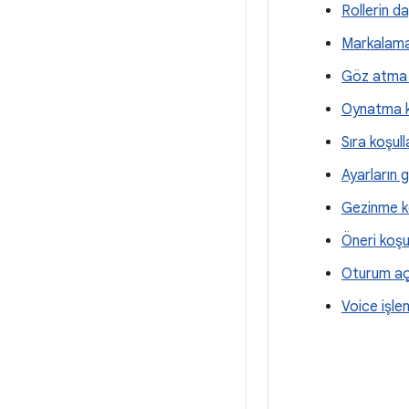
Rollerin da
Markalama ö
Göz atma 
Oynatma kon
Sıra koşull
Ayarların g
Gezinme ko
Öneri koşul
Oturum açma
Voice işle