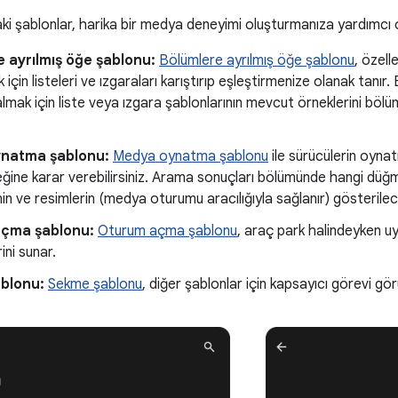
aki şablonlar, harika bir medya deneyimi oluşturmanıza yardımcı o
 ayrılmış öğe şablonu:
Bölümlere ayrılmış öğe şablonu
, özell
için listeleri ve ızgaraları karıştırıp eşleştirmenize olanak tanır
i almak için liste veya ızgara şablonlarının mevcut örneklerini bö
natma şablonu:
Medya oynatma şablonu
ile sürücülerin oyna
ğine karar verebilirsiniz. Arama sonuçları bölümünde hangi düğ
in ve resimlerin (medya oturumu aracılığıyla sağlanır) gösterilece
çma şablonu:
Oturum açma şablonu
, araç park halindeyken
ini sunar.
blonu:
Sekme şablonu
, diğer şablonlar için kapsayıcı görevi gö