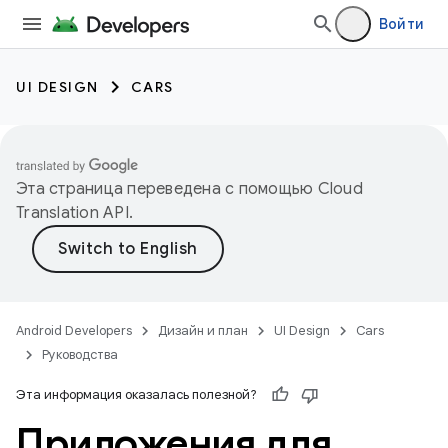
Войти
UI DESIGN
CARS
Эта страница переведена с помощью
Cloud
Translation API
.
Android Developers
Дизайн и план
UI Design
Cars
Руководства
Эта информация оказалась полезной?
Приложения для