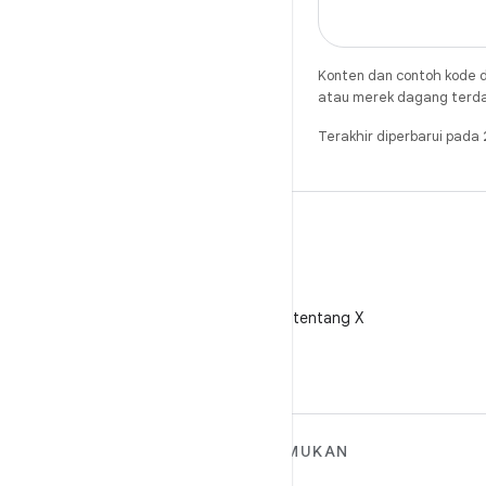
Konten dan contoh kode d
atau merek dagang terdaft
Terakhir diperbarui pad
X
Ikuti @AndroidDev tentang X
SELENGKAPNYA
TEMUKAN
TENTANG ANDROID