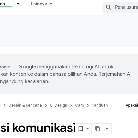
ana
Lainnya
Google menggunakan teknologi AI untuk
an konten ke dalam bahasa pilihan Anda. Terjemahan AI
ngandung kesalahan.
s
Desain & Rencana
UI Design
Cars
Panduan
Apakah
si komunikasi