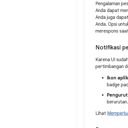
Pengalaman pesan
Anda dapat memp
Anda juga dapa
Anda. Opsi unt
merespons saa
Notifikasi p
Karena UI sudah 
pertimbangan de
Ikon apli
badge pada
Pengurut
berurutan.
Lihat
Memperlua