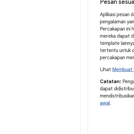
Pesan sesua
Aplikasi pesan 
pengalaman yang
Percakapan ini 
mereka dapat d
template lainny
tertentu untuk
percakapan men
Lihat
Membuat p
Catatan:
Penga
dapat didistribu
mendistribusika
awal
.