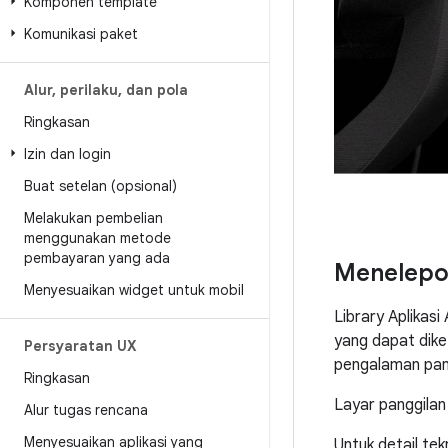
Komponen template
Komunikasi paket
Alur
,
perilaku
,
dan pola
Ringkasan
Izin dan login
Buat setelan (opsional)
Melakukan pembelian
menggunakan metode
pembayaran yang ada
Menelep
Menyesuaikan widget untuk mobil
Library Aplikas
yang dapat dike
Persyaratan UX
pengalaman pan
Ringkasan
Layar panggilan
Alur tugas rencana
Menyesuaikan aplikasi yang
Untuk detail tekn