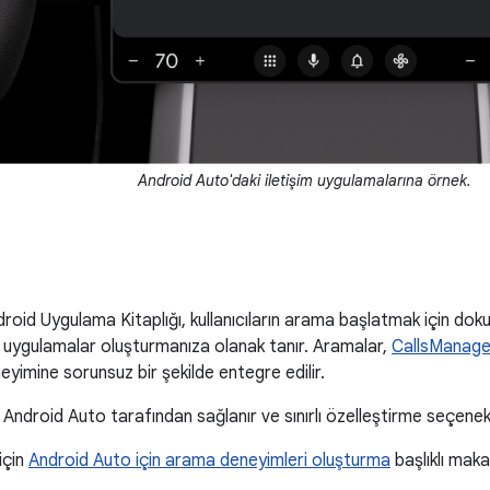
Android Auto'daki iletişim uygulamalarına örnek.
droid Uygulama Kitaplığı, kullanıcıların arama başlatmak için dokun
n uygulamalar oluşturmanıza olanak tanır. Aramalar,
CallsManager
imine sorunsuz bir şekilde entegre edilir.
 Android Auto tarafından sağlanır ve sınırlı özelleştirme seçenekl
 için
Android Auto için arama deneyimleri oluşturma
başlıklı makal