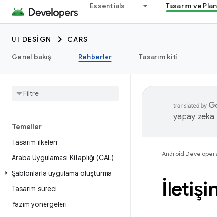
Essentials
Tasarım ve Pla
UI DESIGN
CARS
Genel bakış
Rehberler
Tasarım kiti
yapay zeka t
Temeller
Tasarım ilkeleri
Android Developer
Araba Uygulaması Kitaplığı (CAL)
Şablonlarla uygulama oluşturma
İletiş
Tasarım süreci
Yazım yönergeleri