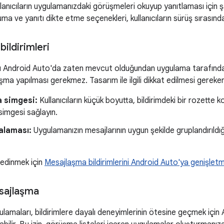
lanıcıların uygulamanızdaki görüşmeleri okuyup yanıtlaması için ş
ma ve yanıtı dikte etme seçenekleri, kullanıcıların sürüş sırasında
ildirimleri
ü Android Auto'da zaten mevcut olduğundan uygulama tarafında ku
ışma yapılması gerekmez. Tasarım ile ilgili dikkat edilmesi gereken
 simgesi:
Kullanıcıların küçük boyutta, bildirimdeki bir rozette 
imgesi sağlayın.
alaması:
Uygulamanızın mesajlarının uygun şekilde gruplandırıldığ
 edinmek için
Mesajlaşma bildirimlerini Android Auto'ya genişlet
sajlaşma
amaları, bildirimlere dayalı deneyimlerinin ötesine geçmek için