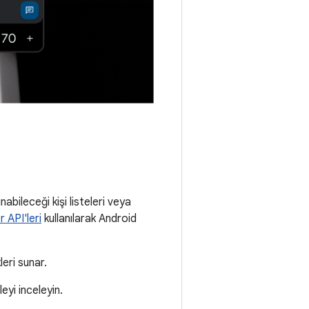
abileceği kişi listeleri veya
 API'leri
kullanılarak Android
eri sunar.
eyi inceleyin.