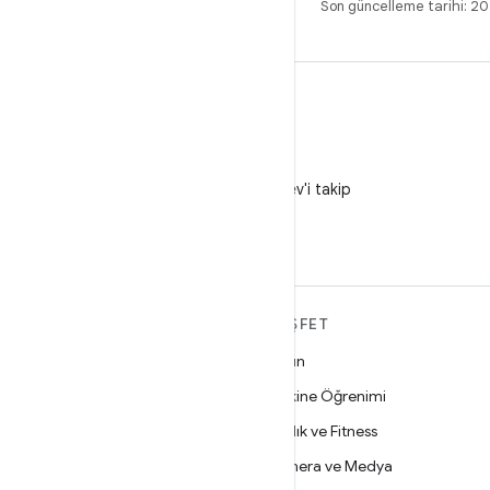
Son güncelleme tarihi: 2
X
X'te @AndroidDev'i takip
edin
ANDROID HAKKINDA
KEŞFET
DAHA FAZLA
Oyun
Android
Makine Öğrenimi
İşletmeler için Android
Sağlık ve Fitness
Güvenlik
Kamera ve Medya
Kaynak