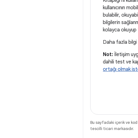
Kitaplığı'nı kull
kullanıcının mob
bulabilir, okuyab
bilgilerin sağla
kolayca okuyup y
Daha fazla bilgi
Not:
İletişim uy
dahili test ve ka
ortağı olmak isted
Bu sayfadaki içerik ve kod
tescilli ticari markasıdır.