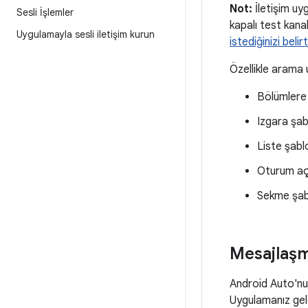
Not:
İletişim uy
Sesli İşlemler
kapalı test kanal
Uygulamayla sesli iletişim kurun
istediğinizi belirt
Özellikle arama 
Bölümlere 
Izgara şa
Liste şabl
Oturum a
Sekme şab
Mesajlaş
Android Auto'nu
Uygulamanız gelen