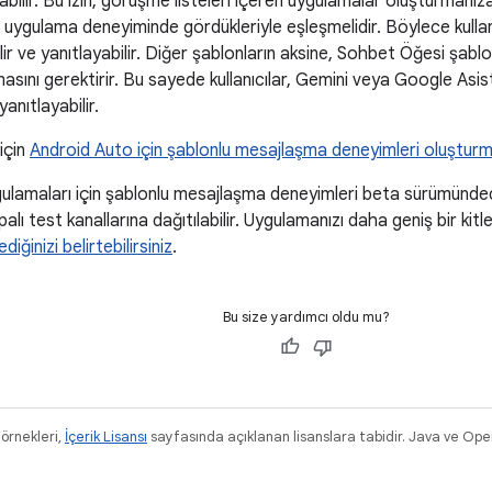
anabilir. Bu izin, görüşme listeleri içeren uygulamalar oluşturmanı
il uygulama deneyiminde gördükleriyle eşleşmelidir. Böylece kulla
ilir ve yanıtlayabilir. Diğer şablonların aksine, Sohbet Öğesi şablo
nmasını gerektirir. Bu sayede kullanıcılar, Gemini veya Google Asis
anıtlayabilir.
 için
Android Auto için şablonlu mesajlaşma deneyimleri oluştur
gulamaları için şablonlu mesajlaşma deneyimleri beta sürümünded
palı test kanallarına dağıtılabilir. Uygulamanızı daha geniş bir kit
iğinizi belirtebilirsiniz
.
Bu size yardımcı oldu mu?
 örnekleri,
İçerik Lisansı
sayfasında açıklanan lisanslara tabidir. Java ve Ope