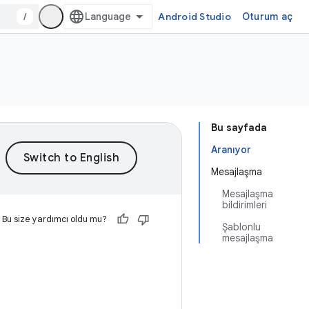
/
Android Studio
Oturum aç
Bu sayfada
Aranıyor
Mesajlaşma
Mesajlaşma
bildirimleri
Bu size yardımcı oldu mu?
Şablonlu
mesajlaşma