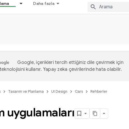
nlama
Daha fazla
Google, içerikleri tercih ettiğiniz dile çevirmek için
eknolojisini kullanır. Yapay zeka çevirilerinde hata olabilir.
s
Tasarım ve Planlama
UI Design
Cars
Rehberler
im uygulamaları