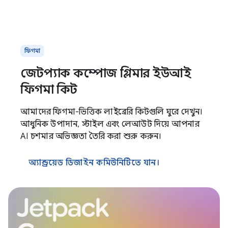
ফিগমা
জেটপ্যাক কম্পোজ গ্লিমার ইউআই
ফিগমা কিট
আমাদের ফিগমা-ভিত্তিক লাইব্রেরি কিটগুলি ঘুরে দেখুন।
আধুনিক উপাদান, স্টাইল এবং লেআউট দিয়ে আপনার
AI চশমার অভিজ্ঞতা তৈরি করা শুরু করুন।
অ্যান্ড্রয়েড ডিজাইন কমিউনিটিতে যান।