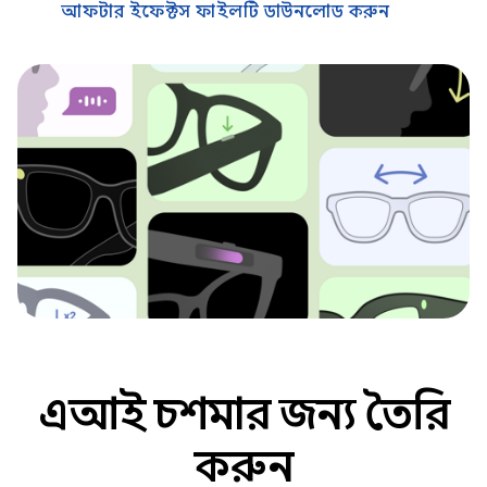
আফটার ইফেক্টস ফাইলটি ডাউনলোড করুন
এআই চশমার জন্য তৈরি
করুন