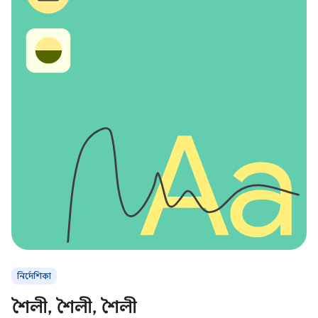
নির্দেশিকা
শৈলী, শৈলী, শৈলী